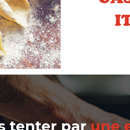
I
s tenter par
une 