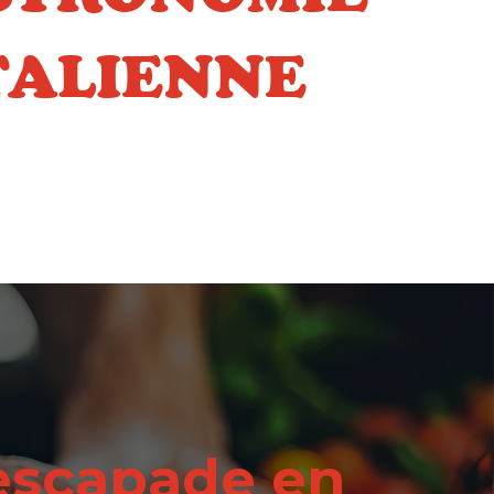
TALIENNE
escapade en