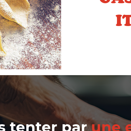
I
s tenter par
une 