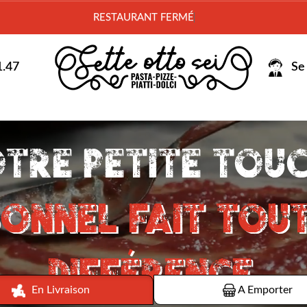
est
1.47
Se 
En Livraison
A Emporter