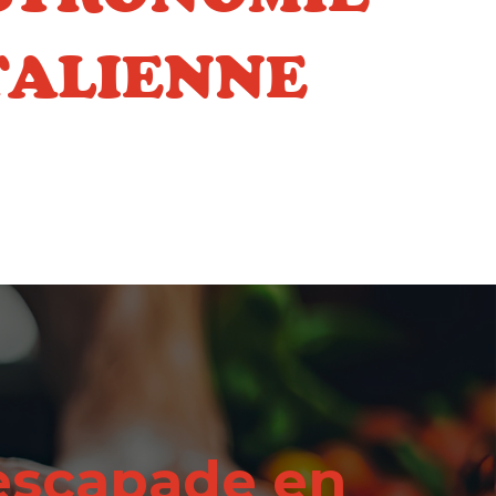
TALIENNE
escapade en