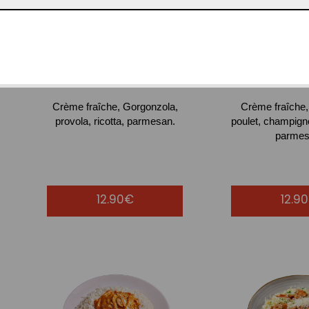
RIGATONI
RIGATO
FROMAGGI
POL
Crème fraîche, Gorgonzola,
Crème fraîche
provola, ricotta, parmesan.
poulet, champign
parmes
12.90€
12.9