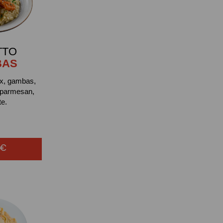
TTO
BAS
ux, gambas,
 parmesan,
te.
0€