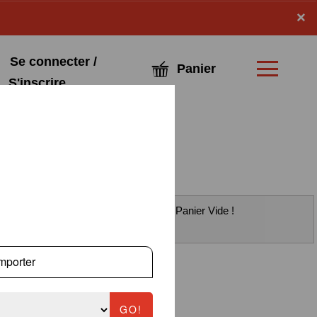
x
×
Se connecter /
Panier
S'inscrire
Panier Vide !