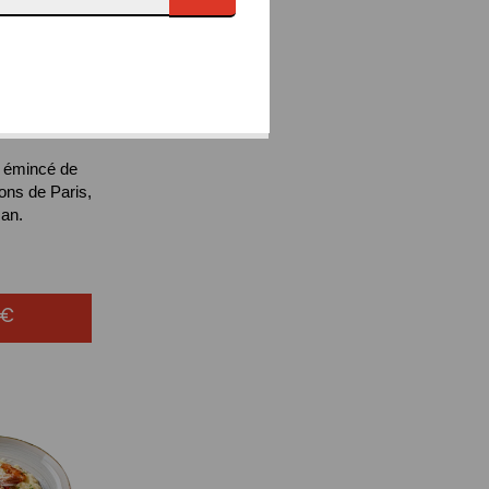
NI
AL
LO
, émincé de
ons de Paris,
an.
0€