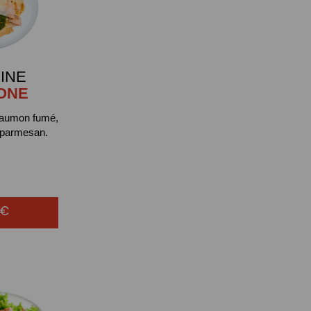
INE
ONE
saumon fumé,
 parmesan.
0€