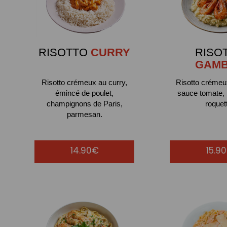
RISOTTO
CURRY
RISO
GAM
Risotto crémeux au curry,
Risotto créme
émincé de poulet,
sauce tomate,
champignons de Paris,
roquet
parmesan.
14.90€
15.9